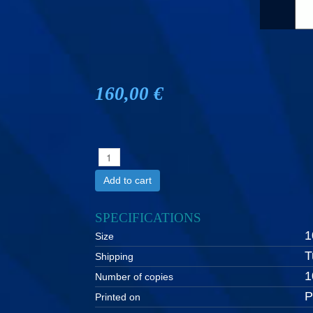
160,00 €
Add to cart
SPECIFICATIONS
1
Size
T
Shipping
1
Number of copies
P
Printed on