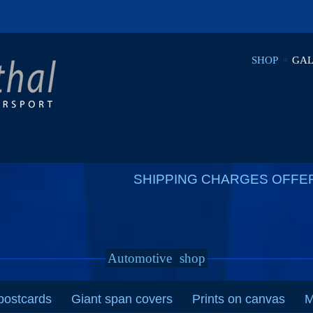
SHOP
GAL
SHIPPING CHARGES OFFE
Automotive
shop
postcards
Giant span covers
Prints on canvas
M