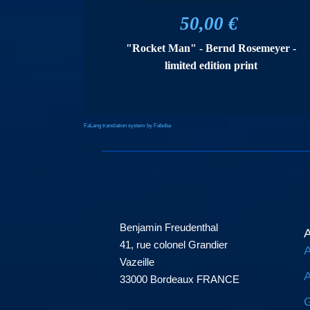
50,00 €
"Rocket Man" - Bernd Rosemeyer -
limited edition print
FaLang translation system by Faboba
Benjamin Freudenthal
A
41, rue colonel Grandier
A
Vazeille
A
33000 Bordeaux FRANCE
G