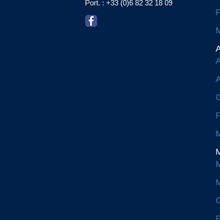
Port. : +33 (0)6 82 32 18 09
P
M
A
A
A
G
P
M
M
M
M
G
P